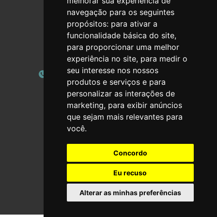
melhorar sua experiência de
Próximas actuações
navegação para os seguintes
propósitos:
para ativar a
funcionalidade básica do site
,
para proporcionar uma melhor
Contactos
experiência no site
,
para medir o
seu interesse nos nossos
919 345 687 (Chamada móvel nacional)
produtos e serviços e para
personalizar as interações de
geral@folclore-casteloes.com.pt
marketing
,
para exibir anúncios
que sejam mais relevantes para
você
.
Redes sociais
Concordo
Eu recuso
Alterar as minhas preferências